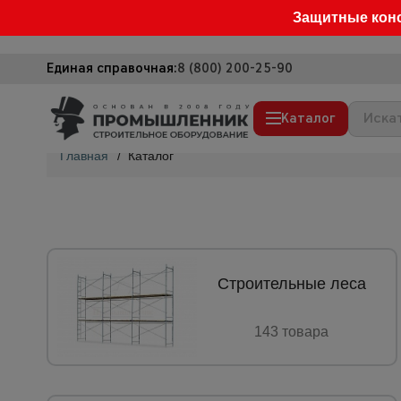
Защитные кон
Единая справочная:
8 (800) 200-25-90
Каталог
Главная
/
Каталог
Строительные леса
Вышки-туры
Подмости строительные
Сетка, тенты, брезенты
Строительные леса
Строительные подъемники
143 товарa
Грузоподъемное оборудование
Мусоропровод строительный
Фанера ламинированная