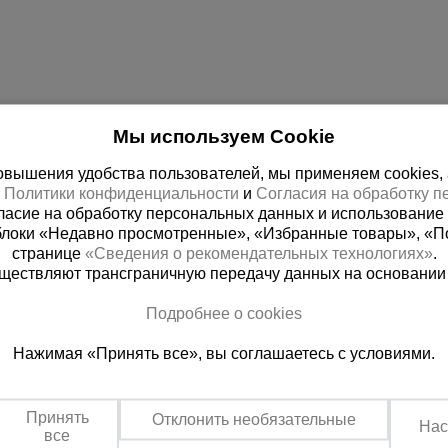
Мы используем Cookie
вышения удобства пользователей, мы применяем cookies, а 
х
Политики конфиденциальности
и
Согласия на обработку 
ласие на обработку персональных данных и использование 
блоки «Недавно просмотренные», «Избранные товары», «П
странице
«Сведения о рекомендательных технологиях»
.
существляют трансграничную передачу данных на основании
я справочная
Абхазия
Подробнее о cookies
800) 200-25-90
+7 (940)979-69
Нажимая «Принять все», вы соглашаетесь с условиями.
ть звонок
Заказать звонок
тно по России
Пн-Пт: с 09:00 до 18:00 Сб: 
Принять
Отклонить необязательные
Нас
все