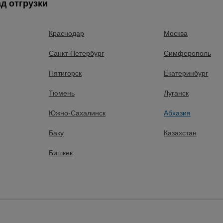
д отгрузки
Краснодар
Москва
Тачки строительные и
садовые
Санкт-Петербург
Симферополь
24 товарa
Пятигорск
Екатеринбург
Тюмень
Луганск
Южно-Сахалинск
Абхазия
Сварочные аппараты
Баку
Казахстан
9 товаров
Бишкек