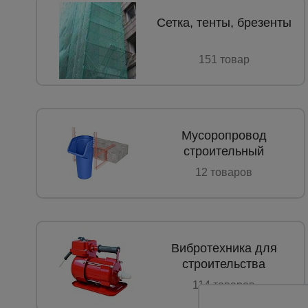
Опалубка
Сетка, тенты, брезенты
Вибротехника для строительств
151 товар
Оборудование для работы с арм
Оборудование для бетонных раб
Техника для склада
Мусоропровод
Тачки строительные и садовые
строительный
Лестницы и стремянки
12 товаров
Штукатурные комплекты
Сварочные аппараты
Тепловые пушки
Вибротехника для
Металл и металлообработка
строительства
114 товаров