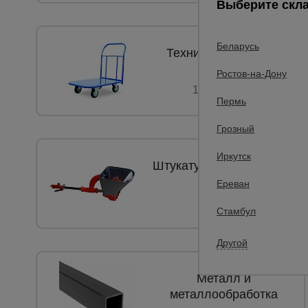
Выберите скла
Беларусь
Техника для склада
Ростов-на-Дону
147 товаров
Пермь
Грозный
Иркутск
Штукатурные комплекты
Ереван
7 товаров
Стамбул
Другой
Металл и
металлообработка