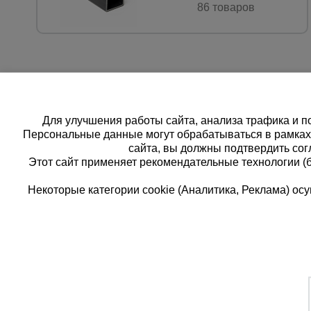
86 товаров
Для улучшения работы сайта, анализа трафика и по
Персональные данные могут обрабатываться в рамка
сайта, вы должны подтвердить сог
Этот сайт применяет рекомендательные технологии (
Некоторые категории cookie (Аналитика, Реклама) о
Каталог товаров
Едина
О компании
8 (
Аренда оборудования
Франшиза
Заказа
Доставка
Контакты
беспла
Статьи
Защитные конструкции