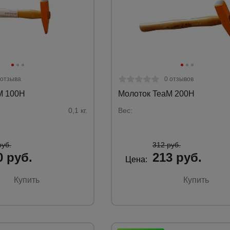
а
атурой
от
 отзыва
0 отзывов
M 100H
Молоток TeaM 200H
0,1 кг.
Вес:
руб.
312 руб.
0 руб.
213 руб.
Цена:
Купить
Купить