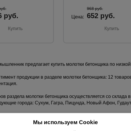
руб.
968 руб.
6 руб.
652 руб.
Цена:
Купить
Купить
ышленник предлагает купить молотки бетонщика по низкой 
имент продукции в разделе молотки бетонщика: 12 товаров
ентация.
ов раздела молотки бетонщика осуществляется со склада в
дующие города: Сухум, Гагра, Пицунда, Новый Афон, Гудаут
Мы используем Cookie