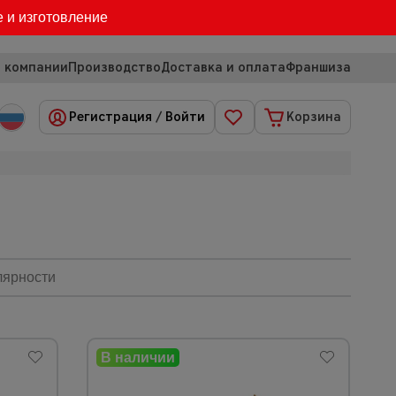
е и изготовление
 компании
Производство
Доставка и оплата
Франшиза
Регистрация
/
Войти
Корзина
лярности