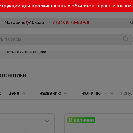
струкции для промышленных объектов
: проектировани
Магазины
Абхазия
+7 (940)979-69-69
О
т
/
Молотки бетонщика
етонщика
о:
цене
названию
наличию
попу