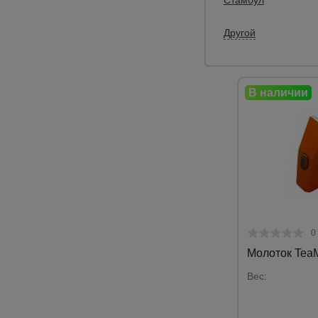
Другой
0
Молоток Tea
Вес: