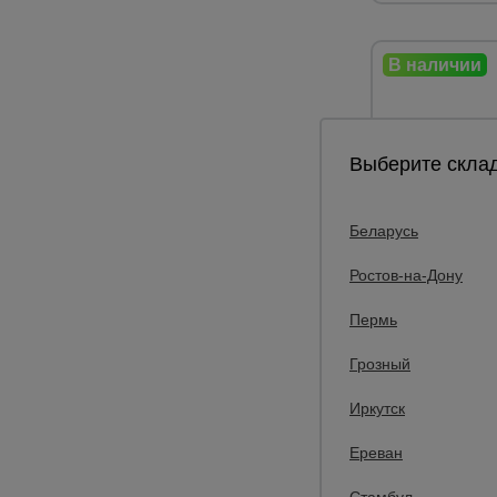
Выберите склад
Беларусь
Ростов-на-Дону
0
Молоток уни
Пермь
бетонщика 3
Грозный
Вес:
Иркутск
610 
Ереван
42
Цена:
Стамбул