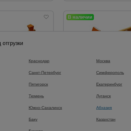
 отгрузки
Краснодар
Москва
Санкт-Петербург
Симферополь
 отзывов
0 отзывов
версальный TeaM
Молоток TeaM 1000H
Пятигорск
Екатеринбург
6CH
Вес:
Тюмень
Луганск
0,36 кг.
Южно-Сахалинск
Абхазия
руб.
730 руб.
Баку
Казахстан
5 руб.
495 руб.
Цена:
Бишкек