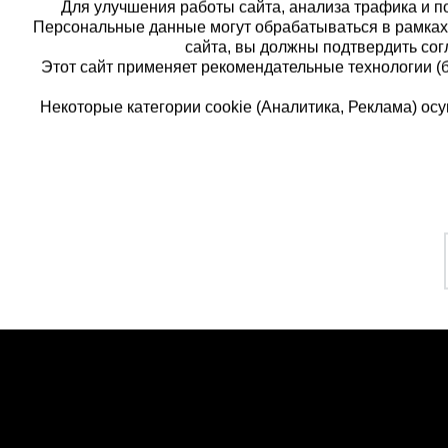
Для улучшения работы сайта, анализа трафика и по
Персональные данные могут обрабатываться в рамка
сайта, вы должны подтвердить сог
Этот сайт применяет рекомендательные технологии (
Некоторые категории cookie (Аналитика, Реклама) о
Каталог товаров
Едина
О компании
8 (
Аренда оборудования
Франшиза
Заказа
Доставка
Контакты
беспла
Статьи
Защитные конструкции