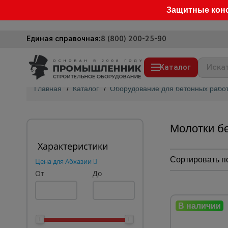
Защитные кон
Единая справочная:
8 (800) 200-25-90
Каталог
Главная
/
Каталог
/
Оборудование для бетонных рабо
Строительные леса
Вышки-туры
Молотки б
Подмости строительные
Характеристики
Сетка, тенты, брезенты
Сортировать п
Цена для Абхазии
От
Строительные подъемники
До
Грузоподъемное оборудование
Мусоропровод строительный
Фанера ламинированная