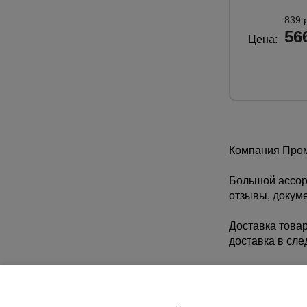
839 
56
Цена:
Компания Пром
Большой ассорт
отзывы, докум
Доставка товар
доставка в сле