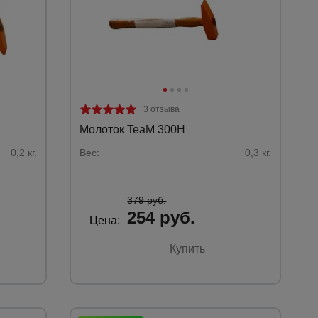
3 отзыва
Молоток TeaM 300H
0,2 кг.
Вес:
0,3 кг.
379 руб.
254 руб.
Цена:
Каталог
Купить
всех
товаров