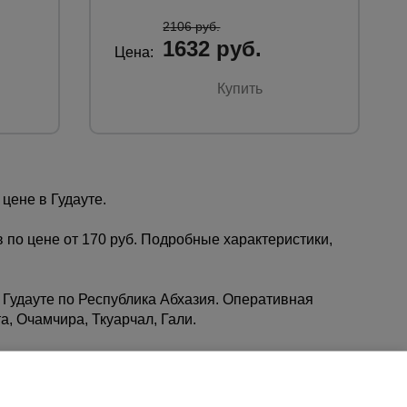
2106 руб.
1632 руб.
Цена:
Купить
цене в Гудауте.
 по цене от 170 руб. Подробные характеристики,
 Гудауте по Республика Абхазия. Оперативная
а, Очамчира, Ткуарчал, Гали.