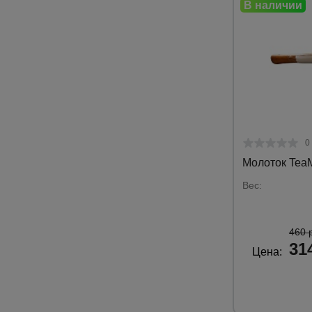
0
Молоток Tea
Вес:
460 
31
Цена: