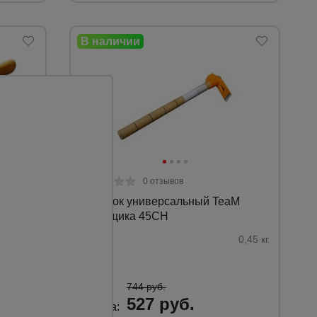
0 отзывов
Молоток универсальный TeaM
бетонщика 45CH
1,0 кг.
Вес:
0,45 кг.
744 руб.
527 руб.
Цена: