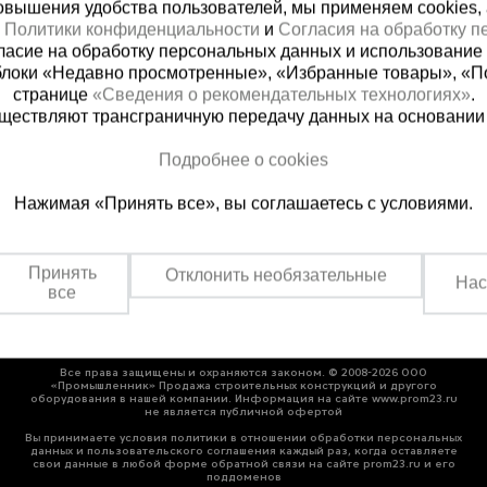
вышения удобства пользователей, мы применяем cookies, а 
х
Политики конфиденциальности
и
Согласия на обработку 
ласие на обработку персональных данных и использование 
блоки «Недавно просмотренные», «Избранные товары», «П
странице
«Сведения о рекомендательных технологиях»
.
существляют трансграничную передачу данных на основании
я справочная
Абхазия
Подробнее о cookies
800) 200-25-90
+7 (940)979-69
Нажимая «Принять все», вы соглашаетесь с условиями.
ть звонок
Заказать звонок
тно по России
Пн-Пт: с 09:00 до 18:00 Сб: 
Принять
Отклонить необязательные
Нас
все
Все права защищены и охраняются законом. © 2008-2026 ООО
«Промышленник» Продажа строительных конструкций и другого
оборудования в нашей компании. Информация на сайте www.prom23.ru
не является публичной офертой
Вы принимаете условия политики в отношении обработки персональных
данных и пользовательского соглашения каждый раз, когда оставляете
свои данные в любой форме обратной связи на сайте prom23.ru и его
поддоменов