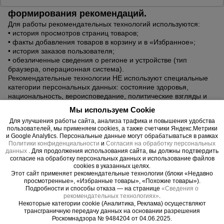
3. Какие данные используются для
формирования рекомендаций.
Для работы рекомендательных технологий используются:
Опалубка
• история просмотров страниц товаров;
• факты добавления товаров в корзину и в «Избранное»;
• история заказов пользователя;
• обезличенные сведения о регионе и устройстве (тип
Вибротехника
браузера, операционная система).
для
Рекомендательные технологии НЕ используют специальные
строительства
категории персональных данных: состояние здоровья,
национальность, вероисповедание, политические взгляды и
иные, перечисленные в статье 10 Федерального закона №
Мы используем Cookie
152-ФЗ «О персональных данных».
Оборудование
Для улучшения работы сайта, анализа трафика и повышения удобства
для работы с
4. Как формируются рекомендации.
пользователей, мы применяем cookies, а также счетчики Яндекс.Метрики
арматурой
Рекомендации формируются автоматически: система
и Google Analytics. Персональные данные могут обрабатываться в рамках
сопоставляет ваши действия на сайте (просмотры,
Политики конфиденциальности
и
Согласия на обработку персональных
данных
. Для продолжения использования сайта, вы должны подтвердить
добавления в корзину/избранное, историю заказов) с
согласие на обработку персональных данных и использование файлов
каталогом товаров и предлагает наиболее релевантные
cookies в указанных целях.
Оборудование
позиции. Алгоритмы не принимают самостоятельных решений
для бетонных
Этот сайт применяет рекомендательные технологии (блоки «Недавно
о цене, условиях продажи или доступности товаров — они
работ
просмотренные», «Избранные товары», «Похожие товары»).
лишь помогают вам ориентироваться в каталоге.
Подробности и способы отказа — на странице
«Сведения о
рекомендательных технологиях»
.
5. Как отказаться от персональных
Некоторые категории cookie (Аналитика, Реклама) осуществляют
рекомендаций.
трансграничную передачу данных на основании разрешения
Техника
Роскомнадзора № 9484204 от 04.06.2025.
Вы можете отключить персональные рекомендации, выбрав