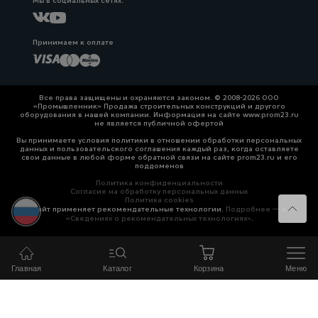
Мы в социальных сетях:
Принимаем к оплате
Все права защищены и охраняются законом. © 2008-2026 ООО
«Промышленник» Продажа строительных конструкций и другого
оборудования в нашей компании. Информация на сайте www.prom23.ru
не является публичной офертой
Вы принимаете условия политики в отношении обработки персональных
данных и пользовательского соглашения каждый раз, когда оставляете
свои данные в любой форме обратной связи на сайте prom23.ru и его
поддоменов
Политика конфиденциальности
Согласие на обработку персональных данных
Политика cookies
Сайт применяет рекомендательные технологии.
Подробнее — в
«Сведениях о рекомендательных технологиях»
.
Главная
Каталог
Корзина
Меню