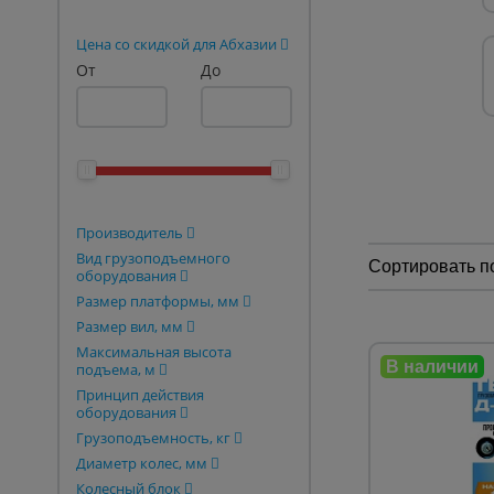
Опалубка
Цена со скидкой для Абхазии
От
До
Вибротехника для строительств
Оборудование для работы с арм
Оборудование для бетонных раб
Техника для склада
Тачки строительные и садовые
Производитель
Вид грузоподъемного
Лестницы и стремянки
Сортировать п
оборудования
Размер платформы, мм
Штукатурные комплекты
Размер вил, мм
Сварочные аппараты
Максимальная высота
подъема, м
Тепловые пушки
Принцип действия
оборудования
Металл и металлообработка
Грузоподъемность, кг
Диаметр колес, мм
Колесный блок