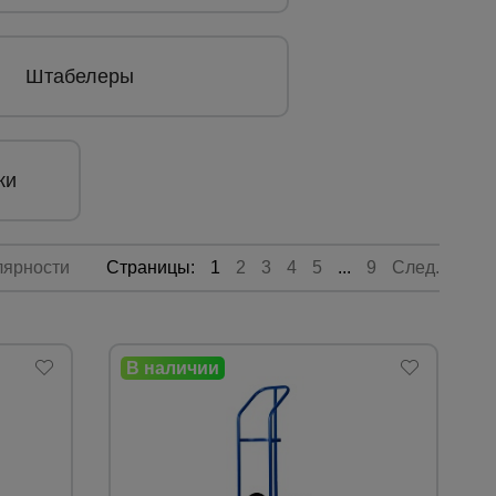
Штабелеры
ки
лярности
Страницы:
1
2
3
4
5
...
9
След.
Каталог
всех
товаров