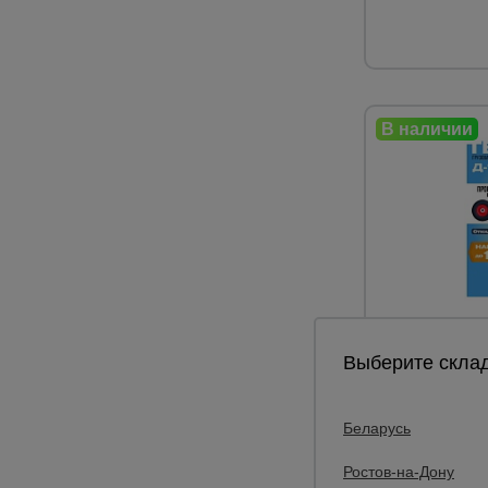
0
Выберите склад
Грузовая тел
Промышленни
полкой (литы
Беларусь
Грузоподъёмно
Ростов-на-Дону
Размер площад