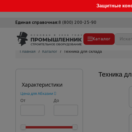
Защитные кон
Единая справочная:
8 (800) 200-25-90
Каталог
Главная
/
Каталог
/
Техника для склада
Строительные леса
Вышки-туры
Техника дл
Подмости строительные
Характеристики
Сетка, тенты, брезенты
Цена для Абхазии
От
Строительные подъемники
До
Грузоподъемное оборудование
Мусоропровод строительный
Фанера ламинированная