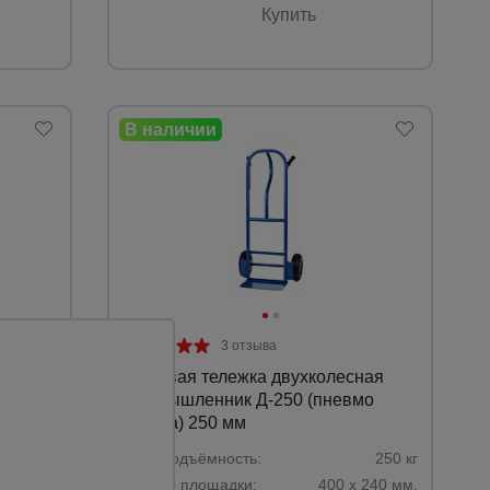
Купить
3 отзыва
Грузовая тележка двухколесная
8 125
Промышленник Д-250 (пневмо
колеса) 250 мм
П-5.8.
Грузоподъёмность:
250 кг
*800 мм.
Размер площадки:
400 х 240 мм.