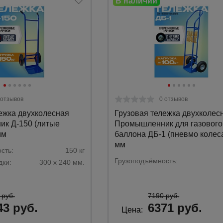
 отзывов
0 отзывов
ежка двухколесная
Грузовая тележка двухколес
к Д-150 (литые
Промышленник для газового
мм
баллона ДБ-1 (пневмо колес
мм
сть:
150 кг
Грузоподъёмность:
ки:
300 х 240 мм.
 руб.
7190 руб.
43 руб.
6371 руб.
Цена: