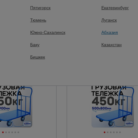
Колеса:
Пятигорск
Екатеринбург
Тюмень
Луганск
 руб.
8670 руб.
06 руб.
Южно-Сахалинск
7605 руб.
Абхазия
Цена:
Баку
Казахстан
Купить
Купить
Бишкек