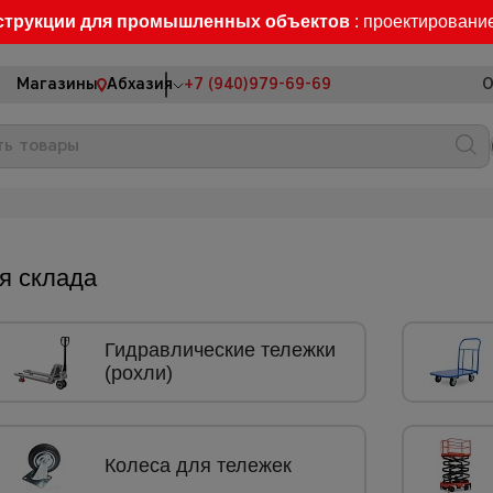
струкции для промышленных объектов
: проектировани
Магазины
Абхазия
+7 (940)979-69-69
О
я склада
Гидравлические тележки
(рохли)
Колеса для тележек