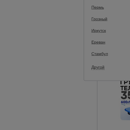
Пермь
Грозный
8819
Иркутск
74
Цена:
Ереван
Стамбул
Другой