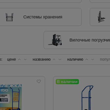
а
Системы хранения
атурой
от
Вилочные погрузчи
о:
цене
названию
наличию
попу