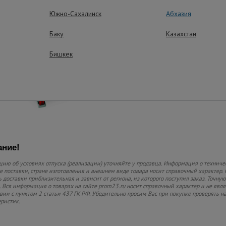
перемещаться
Южно-Сахалинск
Абхазия
Баку
Казахстан
Защитное покр
На подъемную платф
Бишкек
нанесено порошков
покрытие, препятст
повреждениям и во
среды
ние!
ию об условиях отпуска (реализации) уточняйте у продавца. Информация о техниче
 поставки, стране изготовления и внешнем виде товара носит справочный характер. 
 доставки приблизительная и зависит от региона, из которого поступил заказ. Точную
 Вся информация о товарах на сайте prom23.ru носит справочный характер и не явл
твии с пунктом 2 статьи 437 ГК РФ. Убедительно просим Вас при покупке проверять
еристик.