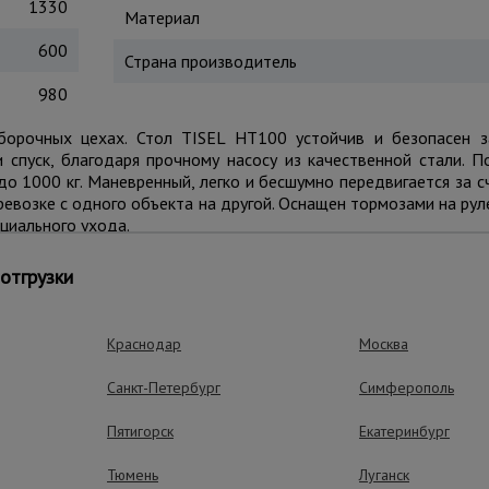
1330
Материал
600
Страна производитель
980
сборочных цехах. Стол TISEL HT100 устойчив и безопасен 
 спуск, благодаря прочному насосу из качественной стали. 
до 1000 кг. Маневренный, легко и бесшумно передвигается за 
еревозке с одного объекта на другой. Оснащен тормозами на рул
циального ухода.
отгрузки
ущества – эффективная работа
Краснодар
Москва
Санкт-Петербург
Симферополь
Пятигорск
Екатеринбург
Плавное перед
Стол базируется на 
Тюмень
Луганск
колесах ,позволяя л