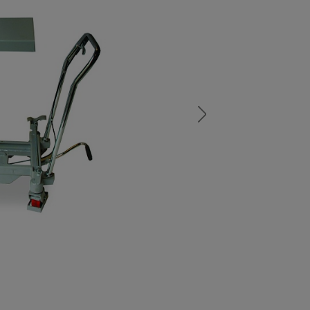
а
атурой
от