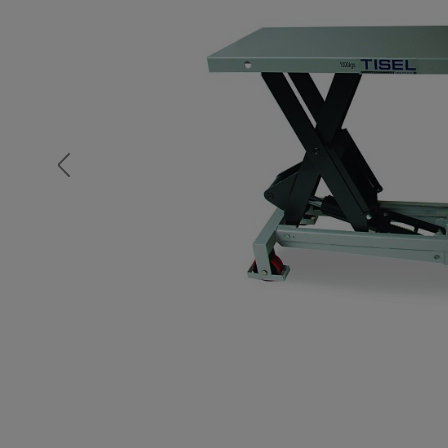
Опалубка
Вибротехника для строительств
Оборудование для работы с арм
Оборудование для бетонных раб
Техника для склада
Тачки строительные и садовые
Лестницы и стремянки
Штукатурные комплекты
Сварочные аппараты
Тепловые пушки
Металл и металлообработка