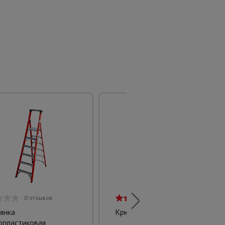
0 отзывов
1 отзыв
янка
Крюк для вязки проволоки
опластиковая