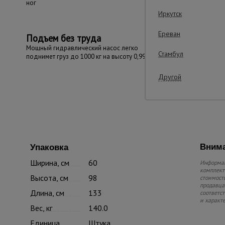
ног
Иркутск
Ереван
Подъем без труда
Мощный гидравлический насос легко
Стамбул
поднимет груз до 1000 кг на высоту 0,99 м.
Другой
Внима
Упаковка
Ширина, см
60
Информац
комплекте
Высота, см
98
стоимость
продавца.
Длина, см
133
соответс
и характ
Вес, кг
140.0
Единица
Штука