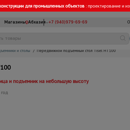
конструкции для промышленных объектов
: проектирование и и
Магазины
Абхазия
+7 (940)979-69-69
О
ъемники и столы
/
Передвижной подъемный стол Tisel HT100
T100
ница и подъемник на небольшую высоту
 год