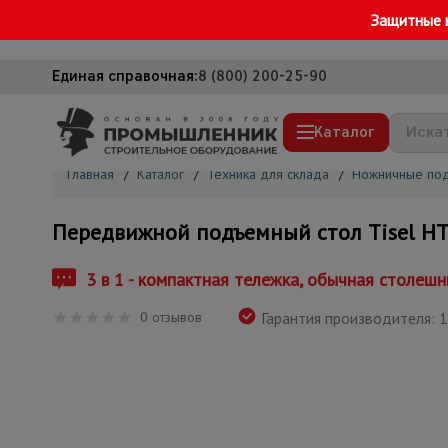
Защитные 
Единая справочная:
8 (800) 200-25-90
Каталог
Главная
/
Каталог
/
Техника для склада
/
Ножничные под
Строительные леса
Передвижной подъемный стол Tisel H
Вышки-туры
Подмости строительные
3 в 1 - компактная тележка, обычная столеш
Сетка, тенты, брезенты
0 отзывов
Гарантия производителя: 1
Строительные подъемники
Грузоподъемное оборудование
Мусоропровод строительный
Фанера ламинированная