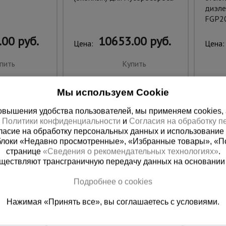
диэле
FGP2
.00 руб.
10653.00 руб.
Цена:
Цена:
пить
Купить
Мы используем Cookie
вышения удобства пользователей, мы применяем cookies, а 
х
Политики конфиденциальности
и
Согласия на обработку 
ласие на обработку персональных данных и использование 
блоки «Недавно просмотренные», «Избранные товары», «П
странице
«Сведения о рекомендательных технологиях»
.
существляют трансграничную передачу данных на основании
Подробнее о cookies
я справочная
Абхазия
Нажимая «Принять все», вы соглашаетесь с условиями.
800) 200-25-90
+7 (940)979-69
ть звонок
Заказать звонок