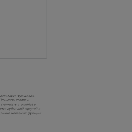
ытие
орму
о-полимерное
вующее механическим
здействию окружающей
ских характеристиках,
Стоимость товара и
 стоимость уточняйте у
яется публичной офертой в
 наличие желаемых функций