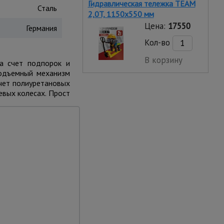
Гидравлическая тележка TEAM
Сталь
2,0T, 1150х550 мм
Цена:
17550
Германия
Кол-во
В корзину
за счет подпорок и
Подъемный механизм
счет полиуретановых
евых колесах. Прост
вижение
4-х полиуретановых
егко и без рывков