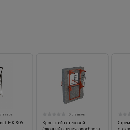
отзывов
0 отзывов
umet MK 805
Кронштейн стеновой
Стрем
(оконный) для мусоросброса
стекл