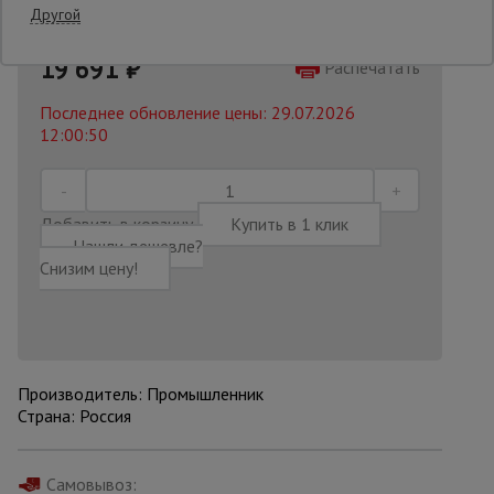
Другой
22452 руб.
19 691
₽
Опалубка
Распечатать
Последнее обновление цены: 29.07.2026
12:00:50
Вибротехника
для
строительства
Добавить в корзину
Купить в 1 клик
Нашли дешевле?
Оборудование
Снизим цену!
для работы с
арматурой
Оборудование
для бетонных
Производитель: Промышленник
работ
Страна: Россия
Техника
Самовывоз: