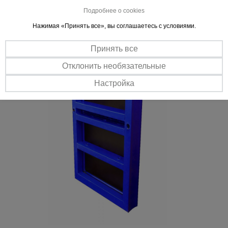
Модульность позволяет собрать опалубку для заливки любых
Подробнее о cookies
форм за минимальное время.
Нажимая «Принять все», вы соглашаетесь с условиями.
Прочность
Стальной каркас выдерживает повышенную нагрузку.
Принять все
Отклонить необязательные
Настройка