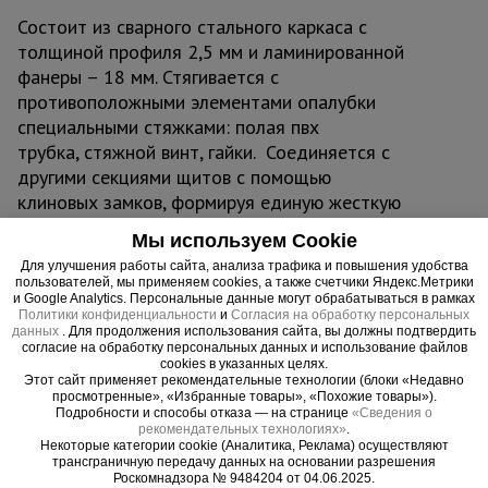
Состоит из сварного стального каркаса с
толщиной профиля 2,5 мм и ламинированной
фанеры – 18 мм. Стягивается с
противоположными элементами опалубки
специальными стяжками: полая пвх
трубка, стяжной винт, гайки. Соединяется с
другими секциями щитов с помощью
клиновых замков, формируя единую жесткую
конструкцию. Универсальность щитовой опалубки
Мы используем Cookie
позволяет создавать практически любые
Для улучшения работы сайта, анализа трафика и повышения удобства
необходимые формы будущих стен и перекрытий
пользователей, мы применяем cookies, а также счетчики Яндекс.Метрики
в максимально короткие сроки.
и Google Analytics. Персональные данные могут обрабатываться в рамках
Политики конфиденциальности
и
Согласия на обработку персональных
данных
. Для продолжения использования сайта, вы должны подтвердить
согласие на обработку персональных данных и использование файлов
cookies в указанных целях.
Этот сайт применяет рекомендательные технологии (блоки «Недавно
Важные преимущества –
просмотренные», «Избранные товары», «Похожие товары»).
Подробности и способы отказа — на странице
«Сведения о
эффективная работа
рекомендательных технологиях»
.
Некоторые категории cookie (Аналитика, Реклама) осуществляют
трансграничную передачу данных на основании разрешения
Роскомнадзора № 9484204 от 04.06.2025.
Простота сборки