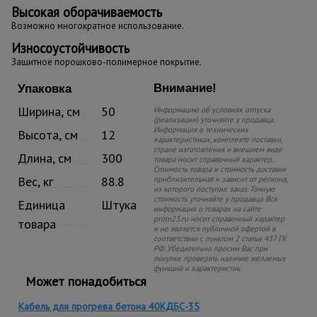
Высокая оборачиваемость
Возможно многократное использование.
Износоустойчивость
Защитное порошково-полимерное покрытие.
Внимание!
Упаковка
Ширина, см
50
Информацию об условиях отпуска
(реализации) уточняйте у продавца.
Информация о технических
Высота, см
12
характеристиках, комплекте поставки,
стране изготовления и внешнем виде
Длина, см
300
товара носит справочный характер.
Стоимость товара и стоимость доставки
Вес, кг
88.8
приблизительная и зависит от региона,
из которого поступил заказ. Точную
стоимость уточняйте у продавца. Вся
Единица
Штука
информация о товарах на сайте
prom23.ru носит справочный характер
товара
и не является публичной офертой в
соответствии с пунктом 2 статьи 437 ГК
РФ. Убедительно просим Вас при
покупке проверять наличие желаемых
функций и характеристик.
Может понадобиться
Кабель для прогрева бетона 40КДБС-35