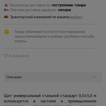
для
склада
Бесплатная доставка по:
поступлению товара
Платная доставка курьером:
сегодня
Транспортной компанией по вашему
выбору
Тачки
строительные
и садовые
Товар оплачивается после подтверждения
заказа менеджером и выбора удобного способа
оплаты
Лестницы
и
стремянки
В избранное
Штукатурные
комплекты
Описание
Сварочные
аппараты
Щит универсальный стальной стандарт 0,5x3,0 м
используется в частном и промышленном