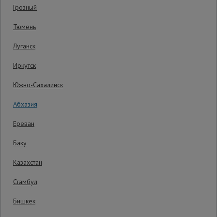
0 отзывов
Грозный
Гарантия производителя: 1 год
Сетка,
Тюмень
тенты,
брезенты
Луганск
Иркутск
Строительные
подъемники
Южно-Сахалинск
Абхазия
Грузоподъемное
оборудование
Ереван
Баку
Каталог
Мусоропровод
Казахстан
строительный
всех
товаров
Стамбул
Бишкек
Фанера
ламинированная