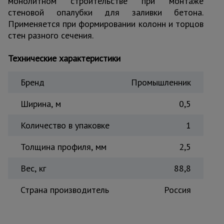
монолитном строительстве при монтаже
стеновой опалубки для заливки бетона.
Тепловые
пушки
Применяется при формировании колонн и торцов
стен разного сечения.
Металл и
Технические характеристики
металлообработка
Бренд
Промышленник
Ширина, м
0,5
Количество в упаковке
1
Толщина профиля, мм
2,5
Вес, кг
88,8
Страна производитель
Россия