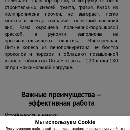
облегчает транспортировку и выгрузку готовых
строительных смесей, грунта, гравия. Кузов из
полипропилена прочен, не выгорает, легко
моется и всегда сохраняет опрятный внешний
вид. Рама окрашена полимерно-порошковой
краской, а рукояти выполнены из
противоскользящего пластика. Маневренная.
Литые колеса из пенополиуретана не боятся
проколов и порезов и обладают повышенной
износостойкостью. Объем корыта - 120 л или 180
кг при максимальной нагрузке.
Важные преимущества –
эффективная работа
Устойчивость к износу
Литые колеса 3,25/3,00-8 обладают повышенной
Мы используем Cookie
износостойкостью. Не боятся проколов и легко передвигаются
Для улучшения работы сайта, анализа трафика и повышения удобства