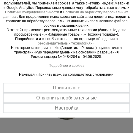
по плотному грунту или дороге.
пользователей, мы применяем cookies, а также счетчики Яндекс.Метрики
и Google Analytics. Персональные данные могут обрабатываться в рамках
Комфортное управление
Политики конфиденциальности
и
Согласия на обработку персональных
Накладки на рукояти выполнены из пластика: не режут пальцы при
данных
. Для продолжения использования сайта, вы должны подтвердить
большой нагрузке и не выскальзывают во время передвижения с
согласие на обработку персональных данных и использование файлов
cookies в указанных целях.
грузом.
Этот сайт применяет рекомендательные технологии (блоки «Недавно
просмотренные», «Избранные товары», «Похожие товары»).
Подробности и способы отказа — на странице
«Сведения о
рекомендательных технологиях»
.
Некоторые категории cookie (Аналитика, Реклама) осуществляют
трансграничную передачу данных на основании разрешения
Роскомнадзора № 9484204 от 04.06.2025.
Подробнее о cookies
Нажимая «Принять все», вы соглашаетесь с условиями.
Принять все
Отклонить необязательные
Настройка