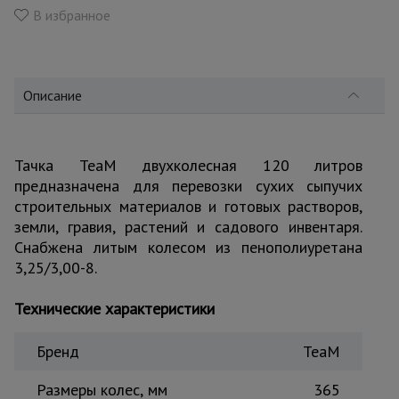
для
В избранное
склада
Тачки
строительные
Описание
и садовые
Тачка TeaM двухколесная 120 литров
Лестницы
предназначена для перевозки сухих сыпучих
и
стремянки
строительных материалов и готовых растворов,
земли, гравия, растений и садового инвентаря.
Снабжена литым колесом из пенополиуретана
Штукатурные
3,25/3,00-8.
комплекты
Технические характеристики
Сварочные
Бренд
TeaM
аппараты
Размеры колес, мм
365