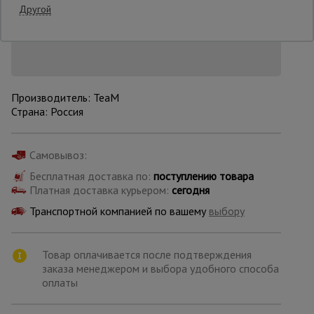
Нашли дешевле?
Другой
Снизим цену!
Опалубка
Вибротехника
Производитель: TeaM
для
Страна: Россия
строительства
Самовывоз:
Оборудование
для работы с
Бесплатная доставка по:
поступлению товара
арматурой
Платная доставка курьером:
сегодня
Транспортной компанией по вашему
выбору
Оборудование
для бетонных
Товар оплачивается после подтверждения
работ
заказа менеджером и выбора удобного способа
оплаты
Техника