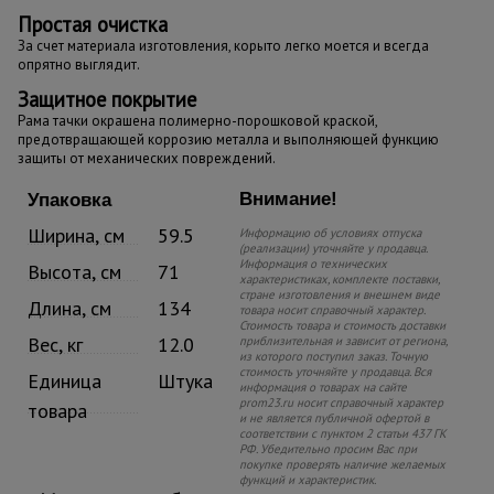
Простая очистка
За счет материала изготовления, корыто легко моется и всегда
опрятно выглядит.
Защитное покрытие
Рама тачки окрашена полимерно-порошковой краской,
предотвращающей коррозию металла и выполняющей функцию
защиты от механических повреждений.
Внимание!
Упаковка
Ширина, см
59.5
Информацию об условиях отпуска
(реализации) уточняйте у продавца.
Информация о технических
Высота, см
71
характеристиках, комплекте поставки,
стране изготовления и внешнем виде
Длина, см
134
товара носит справочный характер.
Стоимость товара и стоимость доставки
Вес, кг
12.0
приблизительная и зависит от региона,
из которого поступил заказ. Точную
стоимость уточняйте у продавца. Вся
Единица
Штука
информация о товарах на сайте
prom23.ru носит справочный характер
товара
и не является публичной офертой в
соответствии с пунктом 2 статьи 437 ГК
РФ. Убедительно просим Вас при
покупке проверять наличие желаемых
функций и характеристик.